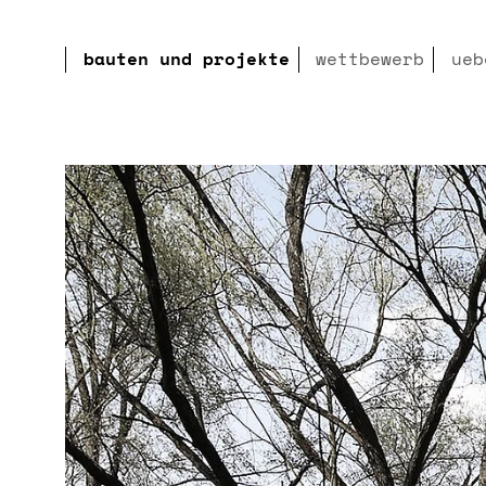
Skip to main content
Skip to page footer
bauten und projekte
wettbewerb
ueb