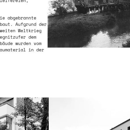
hleifereien,
ie abgebrannte
ebaut. Aufgrund der
Zweiten Weltkrieg
egnitzufer dem
bäude wurden vom
Baumaterial in der
Show larger version for: