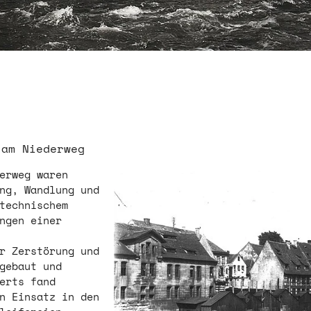
 am Niederweg
derweg waren
Show larger version for:
ung, Wandlung und
 technischem
ngen einer
r Zerstörung und
fgebaut und
erts fand
n Einsatz in den