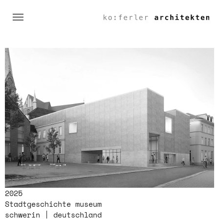
Skip to main content
Skip to page footer
2025
Stadtgeschichte museum
schwerin | deutschland